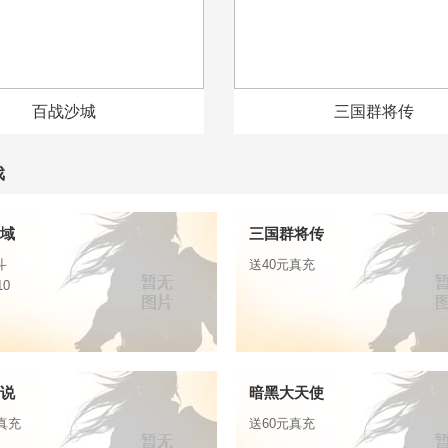
百战沙城
三国群将传
包
官网
礼包
开始游戏
戏
域
三国群将传
斗
送40元真充
10
说
暗黑大天使
真充
送60元真充