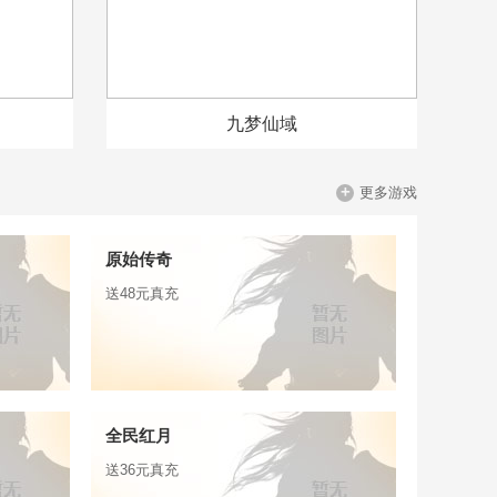
九梦仙域
官网
礼包
开始游戏
开始游戏
+
更多游戏
原始传奇
送48元真充
全民红月
送36元真充