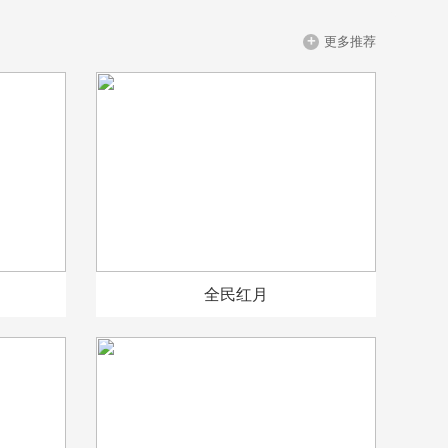
+
更多推荐
全民红月
官网
礼包
开始游戏
开始游戏