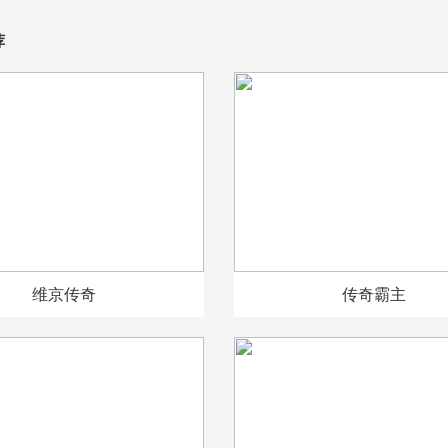
荐
维京传奇
传奇霸主
包
官网
礼包
开始游戏